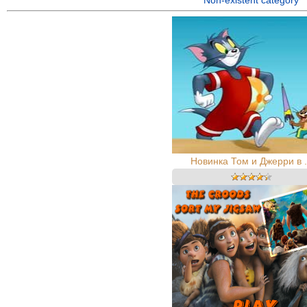
Non-existent category
Новинка Том и Джерри в .