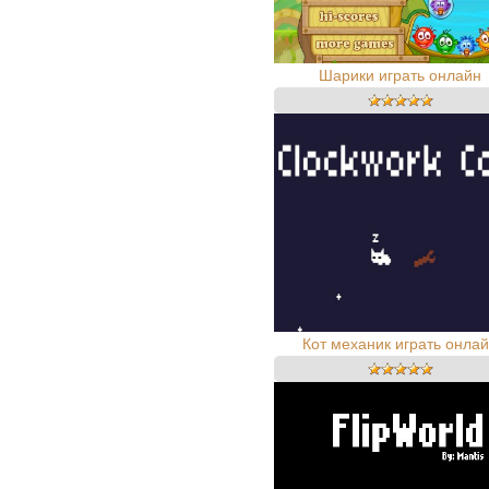
Шарики играть онлайн
Кот механик играть онла