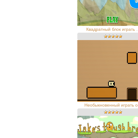
Квадратный блок играть ..
Необыкновенный играть о.