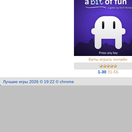
Биты играть онлайн
1-30
31-55
Лучшие игры 2026 © 19:22 © chrome