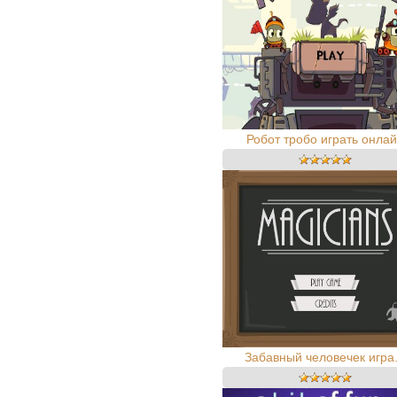
Робот тробо играть онла
Забавный человечек игра.