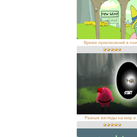
Время приключений в пои.
Разные взгляды на мир и.