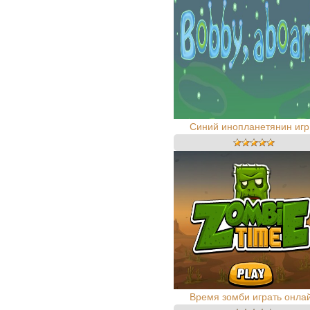
Синий инопланетянин игр.
Время зомби играть онла