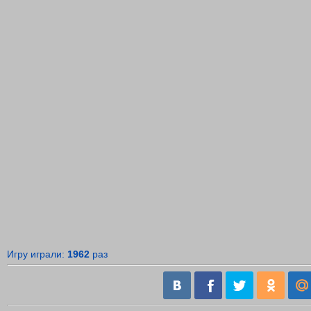
Игру играли:
1962
раз