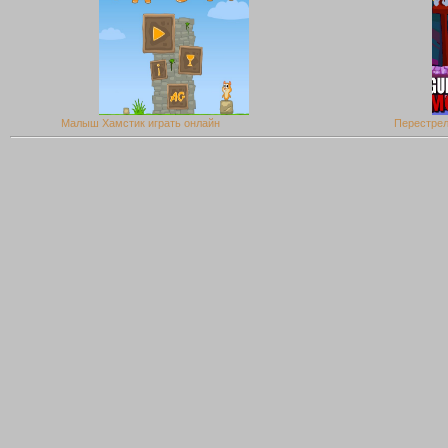
Малыш Хамстик играть онлайн
Перестрел