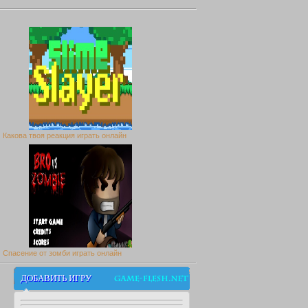
Какова твоя реакция играть онлайн
Спасение от зомби играть онлайн
ДОБАВИТЬ ИГРУ