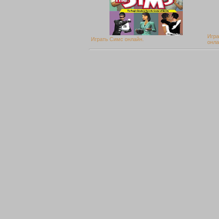
Игра
Играть Симс онлайн.
онла