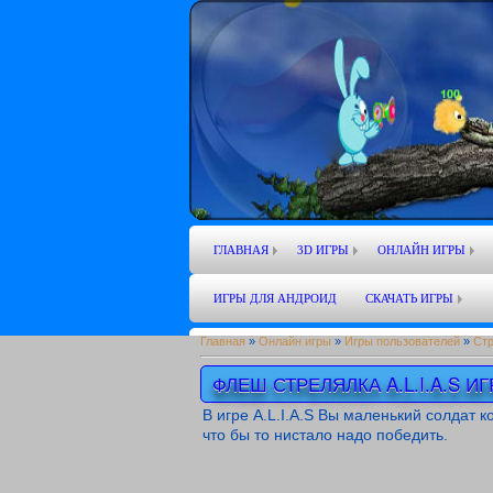
ГЛАВНАЯ
3D ИГРЫ
ОНЛАЙН ИГРЫ
ИГРЫ ДЛЯ АНДРОИД
СКАЧАТЬ ИГРЫ
Главная
»
Онлайн игры
»
Игры пользователей
»
Стр
ФЛЕШ СТРЕЛЯЛКА A.L.I.A.S И
В игре A.L.I.A.S Вы маленький солдат 
что бы то нистало надо победить.