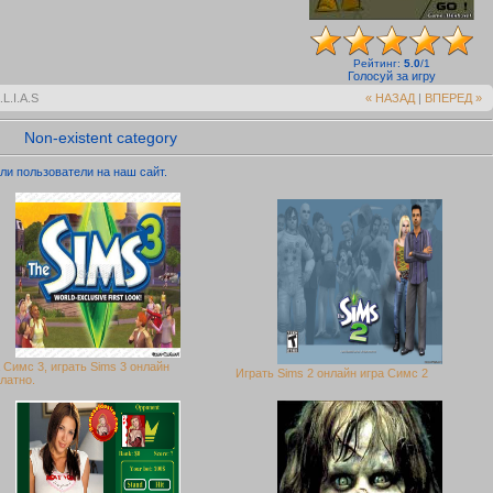
Рейтинг
:
5.0
/
1
Голосуй за игру
A.L.I.A.S
« НАЗАД
|
ВПЕРЕД »
Non-existent category
ли пользователи на наш сайт.
 Симс 3, играть Sims 3 онлайн
Играть Sims 2 онлайн игра Симс 2
латно.