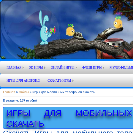
ГЛАВНАЯ
3D ИГРЫ
ОНЛАЙН ИГРЫ
ФЛЕШ ИГРЫ
МУЛЬТФИЛЬМ
ИГРЫ ДЛЯ АНДРОИД
СКАЧАТЬ ИГРЫ
Главная
»
Файлы
» Игры для мобильных телефонов скачать
В разделе
:
187 игр(ы)
ИГРЫ ДЛЯ МОБИЛЬНЫХ
СКАЧАТЬ