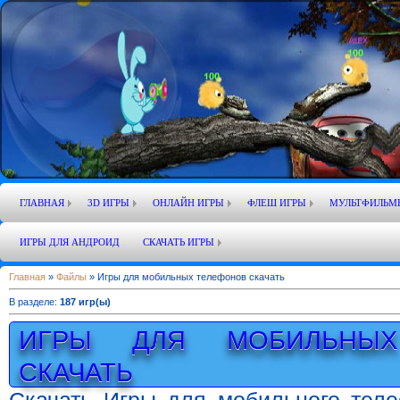
ГЛАВНАЯ
3D ИГРЫ
ОНЛАЙН ИГРЫ
ФЛЕШ ИГРЫ
МУЛЬТФИЛЬМ
ИГРЫ ДЛЯ АНДРОИД
СКАЧАТЬ ИГРЫ
Главная
»
Файлы
» Игры для мобильных телефонов скачать
В разделе
:
187 игр(ы)
ИГРЫ ДЛЯ МОБИЛЬНЫХ
СКАЧАТЬ