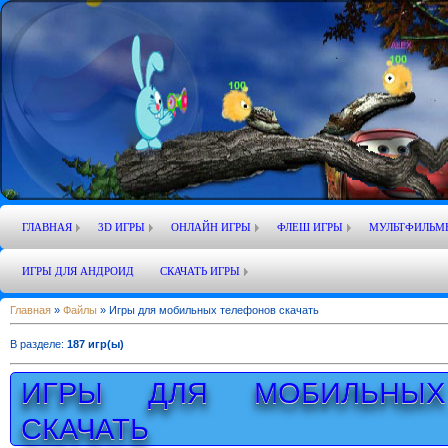
ГЛАВНАЯ
3D ИГРЫ
ОНЛАЙН ИГРЫ
ФЛЕШ ИГРЫ
МУЛЬТФИЛЬМ
ИГРЫ ДЛЯ АНДРОИД
СКАЧАТЬ ИГРЫ
Главная
»
Файлы
» Игры для мобильных телефонов скачать
В разделе
:
187 игр(ы)
ИГРЫ ДЛЯ МОБИЛЬНЫХ
СКАЧАТЬ