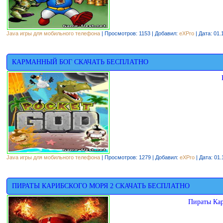
Java игры для мобильного телефона
| Просмотров: 1153 | Добавил:
eXPro
| Дата:
01.
КАРМАННЫЙ БОГ СКАЧАТЬ БЕСПЛАТНО
Java игры для мобильного телефона
| Просмотров: 1279 | Добавил:
eXPro
| Дата:
01.
ПИРАТЫ КАРИБСКОГО МОРЯ 2 СКАЧАТЬ БЕСПЛАТНО
Пираты Кар