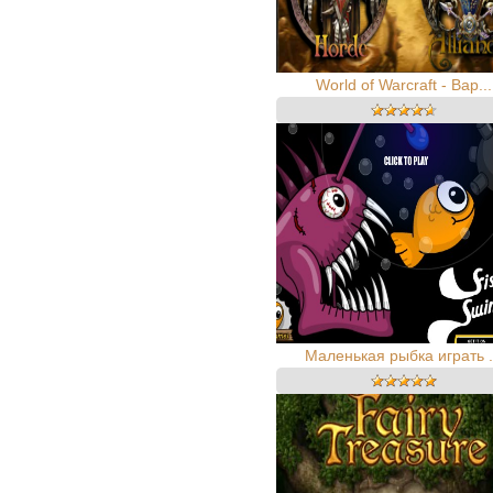
World of Warcraft - Вар...
Маленькая рыбка играть .