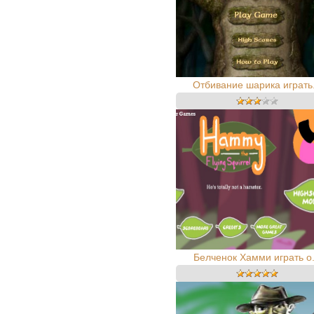
Отбивание шарика играть.
Белченок Хамми играть о.