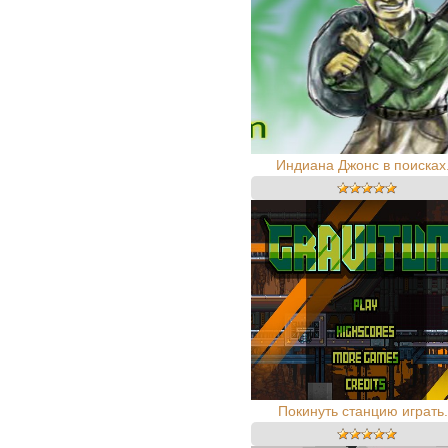
Индиана Джонс в поисках.
Покинуть станцию играть.