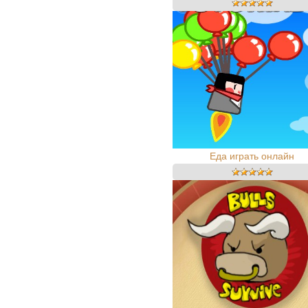
Еда играть онлайн