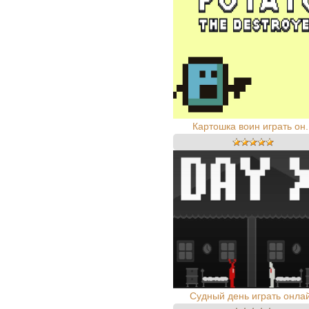
Картошка воин играть он.
Судный день играть онла