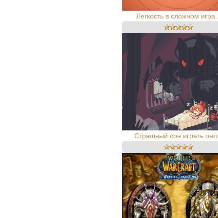
Легкость в сложном игра..
Страшный сон играть онл.