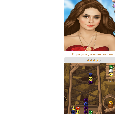
Игра для девочек как на..