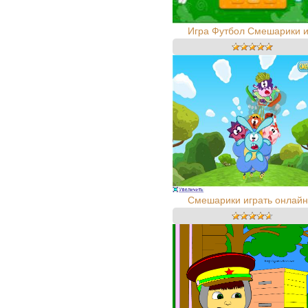
Игра Футбол Смешарики и.
Смешарики играть онлайн.