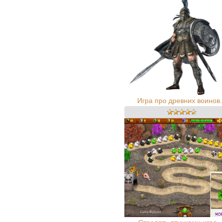
Игра про древних воинов.